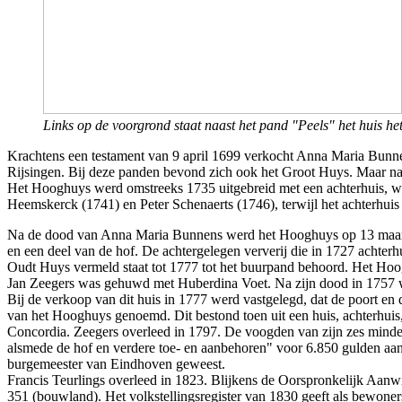
Links op de voorgrond staat naast het pand "Peels" het huis 
Krachtens een testament van 9 april 1699 verkocht Anna Maria Bunnen
Rijsingen. Bij deze panden bevond zich ook het Groot Huys. Maar na
Het Hooghuys werd omstreeks 1735 uitgebreid met een achterhuis, w
Heemskerck (1741) en Peter Schenaerts (1746), terwijl het achterhu
Na de dood van Anna Maria Bunnens werd het Hooghuys op 13 maart 
en een deel van de hof. De achtergelegen ververij die in 1727 achterh
Oudt Huys vermeld staat tot 1777 tot het buurpand behoord. Het Ho
Jan Zeegers was gehuwd met Huberdina Voet. Na zijn dood in 1757 w
Bij de verkoop van dit huis in 1777 werd vastgelegd, dat de poort e
van het Hooghuys genoemd. Dit bestond toen uit een huis, achterhuis,
Concordia. Zeegers overleed in 1797. De voogden van zijn zes minder
alsmede de hof en verdere toe- en aanbehoren" voor 6.850 gulden aan
burgemeester van Eindhoven geweest.
Francis Teurlings overleed in 1823. Blijkens de Oorspronkelijk Aanwij
351 (bouwland). Het volkstellingsregister van 1830 geeft als bewone