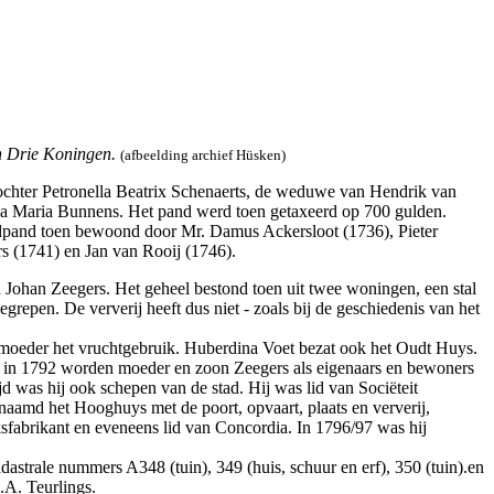
n Drie Koningen.
(afbeelding archief Hüsken)
dochter Petronella Beatrix Schenaerts, de weduwe van Hendrik van
na Maria Bunnens. Het pand werd toen getaxeerd op 700 gulden.
fdpand toen bewoond door Mr. Damus Ackersloot (1736), Pieter
s (1741) en Jan van Rooij (1746).
han Zeegers. Het geheel bestond toen uit twee woningen, een stal
repen. De ververij heeft dus niet - zoals bij de geschiedenis van het
moeder het vruchtgebruik. Huberdina Voet bezat ook het Oudt Huys.
og in 1792 worden moeder en zoon Zeegers als eigenaars en bewoners
d was hij ook schepen van de stad. Hij was lid van Sociëteit
aamd het Hooghuys met de poort, opvaart, plaats en ververij,
sfabrikant en eveneens lid van Concordia. In 1796/97 was hij
dastrale nummers A348 (tuin), 349 (huis, schuur en erf), 350 (tuin).en
.A. Teurlings.