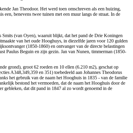
ekende Jan Theodoor. Het werd toen omschreven als een huizing,
is een, benevens twee tuinen met een muur langs de straat. In de
 Smits (van Oyen), waaruit blijkt, dat het pand de Drie Koningen
 uitmaakte van het oude Hooghuys, in diezelfde jaren voor 120 gulden
jksontvanger (1850-1860) en ontvanger van de directe belastingen
gust Paulus Beguin en zijn gezin. Jan van Nunen, timmerman (1850-
de grond), groot 62 roeden en 10 ellen (6.210 m2), geschat op
secties A348,349,359 en 351) toebedeeld aan Johannes Theodorus
nks het gebruik van de naam het Hooghuis in 1835 - van de familie
ankelijk bestond het vermoeden, dat de naam het Hooghuis door de
ter gebleken, dat dit pand in 1847 al zo wordt genoemd in de