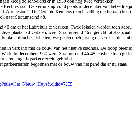
lingen kreeg de schoolarts er in 1930 ook nog twee vertrekken.
e Rechtestraat. De verhuizing vond plaats in december van hetzelfde j
k Armbestuur). De Centrale Keukens (een instelling die bestaan heeft v
ook naar Stratumseind 48.
d 48 om er het Labrehuis te vestigen. Twee lokalen werden toen gebru
ok deze plaats had verlaten, werd Stratumseind 46 ingericht tot slaap
, keuken, douches, toiletten, wasgelegenheid, gang en serre. In de aan
nen in verband met de bouw van het nieuwe stadhuis. De sloop bleef 
Wich. In december 1960 werd Stratumseind 46-48 tenslotte toch geslo
in jarenlang als parkeerterrein gebruikt.
t parkeerterrein begonnen met de bouw van het pand dat er nu staat.
php?title=Het_Nieuw_Huys&oldid=7255
"