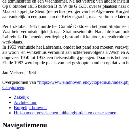
de administratie en een wachtkamer. Na het vertrek van andere instel
Op 8 oktober 1935 besloten B & W de G.G.D. over te plaatsen naar d
Maatschappelijke Steun (de rechtsopvolger van het Algemeen Burgerlij
aanvankelijk in een pand aan de Keizersgracht, maar verhuisde later 
Per 1 oktober 1945 huurde het Comité Daklozen het pand Stratumsein
Waarheid verhuisde tijdelijk naar Stratumseind 46. Nadat de krant o
Labrehuis. De benedenverdieping bestond uit kantoor, recreatieruimte
werkplaats.
In 1953 verhuisde het Labrehuis, omdat het pand zou moeten verdwij
als woon- en winkelhuis verhuurd aan achtereenvolgens H.Wich en A.
ongeveer 1950 tot 1953 een fietsenstalling gelegen. Daarna is het terre
Einde 1982 werd op de plaats van het gesloopte pand en op dat van he
Jan Melssen, 1984
Overgenomen van "
https://www.eindhoven-encyclopedie.nl/index.
Categorieën
:
Zakelijk
Architectuur
Burgelijk bouwen
Huisnamen, gevelstenen, uithangborden en eerste stenen
Navigatiemenu