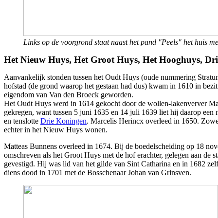
Links op de voorgrond staat naast het pand "Peels" het huis 
Het Nieuw Huys, Het Groot Huys, Het Hooghuys, Dr
Aanvankelijk stonden tussen het Oudt Huys (oude nummering Stratumse
hofstad (de grond waarop het gestaan had dus) kwam in 1610 in bezi
eigendom van Van den Broeck geworden.
Het Oudt Huys werd in 1614 gekocht door de wollen-lakenverver Marcel
gekregen, want tussen 5 juni 1635 en 14 juli 1639 liet hij daarop ee
en tenslotte
Drie Koningen
. Marcelis Herincx overleed in 1650. Zow
echter in het Nieuw Huys wonen.
Matteas Bunnens overleed in 1674. Bij de boedelscheiding op 18 nov
omschreven als het Groot Huys met de hof erachter, gelegen aan de st
gevestigd. Hij was lid van het gilde van Sint Catharina en in 1682 
diens dood in 1701 met de Bosschenaar Johan van Grinsven.