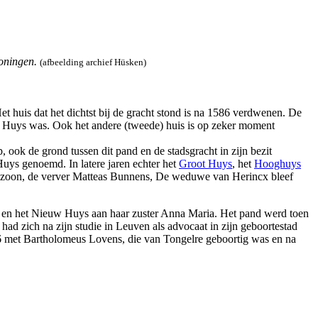
oningen.
(afbeelding archief Hüsken)
 huis dat het dichtst bij de gracht stond is na 1586 verdwenen. De
t Huys was. Ook het andere (tweede) huis is op zeker moment
ook de grond tussen dit pand en de stadsgracht in zijn bezit
Huys genoemd. In latere jaren echter het
Groot Huys
, het
Hooghuys
onzoon, de verver Matteas Bunnens, De weduwe van Herincx bleef
a en het Nieuw Huys aan haar zuster Anna Maria. Het pand werd toen
d zich na zijn studie in Leuven als advocaat in zijn geboortestad
696 met Bartholomeus Lovens, die van Tongelre geboortig was en na