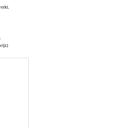
erkt.
7
wijz)