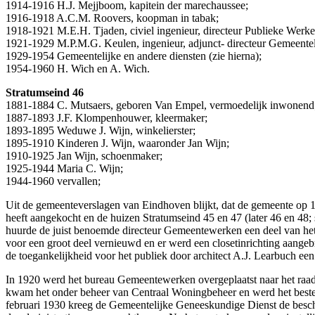
1914-1916 H.J. Mejjboom, kapitein der marechaussee;
1916-1918 A.C.M. Roovers, koopman in tabak;
1918-1921 M.E.H. Tjaden, civiel ingenieur, directeur Publieke Werke
1921-1929 M.P.M.G. Keulen, ingenieur, adjunct- directeur Gemeentel
1929-1954 Gemeentelijke en andere diensten (zie hierna);
1954-1960 H. Wich en A. Wich.
Stratumseind 46
1881-1884 C. Mutsaers, geboren Van Empel, vermoedelijk inwonend
1887-1893 J.F. Klompenhouwer, kleermaker;
1893-1895 Weduwe J. Wijn, winkelierster;
1895-1910 Kinderen J. Wijn, waaronder Jan Wijn;
1910-1925 Jan Wijn, schoenmaker;
1925-1944 Maria C. Wijn;
1944-1960 vervallen;
Uit de gemeenteverslagen van Eindhoven blijkt, dat de gemeente op 
heeft aangekocht en de huizen Stratumseind 45 en 47 (later 46 en 48
huurde de juist benoemde directeur Gemeentewerken een deel van het
voor een groot deel vernieuwd en er werd een closetinrichting aan
de toegankelijkheid voor het publiek door architect A.J. Learbuch ee
In 1920 werd het bureau Gemeentewerken overgeplaatst naar het raa
kwam het onder beheer van Centraal Woningbeheer en werd het bestem
februari 1930 kreeg de Gemeentelijke Geneeskundige Dienst de besch