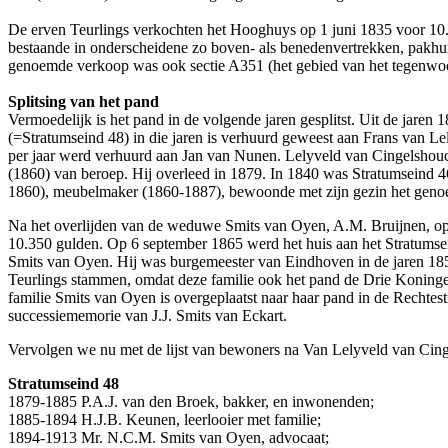
De erven Teurlings verkochten het Hooghuys op 1 juni 1835 voor 10.
bestaande in onderscheidene zo boven- als benedenvertrekken, pakhuis,
genoemde verkoop was ook sectie A351 (het gebied van het tegenwoo
Splitsing van het pand
Vermoedelijk is het pand in de volgende jaren gesplitst. Uit de jar
(=Stratumseind 48) in die jaren is verhuurd geweest aan Frans van Le
per jaar werd verhuurd aan Jan van Nunen. Lelyveld van Cingelshouc
(1860) van beroep. Hij overleed in 1879. In 1840 was Stratumseind 
1860), meubelmaker (1860-1887), bewoonde met zijn gezin het genoem
Na het overlijden van de weduwe Smits van Oyen, A.M. Bruijnen, op 2
10.350 gulden. Op 6 september 1865 werd het huis aan het Stratumse
Smits van Oyen. Hij was burgemeester van Eindhoven in de jaren 185
Teurlings stammen, omdat deze familie ook het pand de Drie Koninge
familie Smits van Oyen is overgeplaatst naar haar pand in de Rechtes
successiememorie van J.J. Smits van Eckart.
Vervolgen we nu met de lijst van bewoners na Van Lelyveld van Cing
Stratumseind 48
1879-1885 P.A.J. van den Broek, bakker, en inwonenden;
1885-1894 H.J.B. Keunen, leerlooier met familie;
1894-1913 Mr. N.C.M. Smits van Oyen, advocaat;