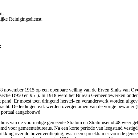
n;
ijke Reinigingsdienst;
;
18 november 1915 op een openbare veiling van de Erven Smits van Oye
; sectie D950 en 951). In 1918 werd het Bureau Gemeentewerken onderg
 pand. Er moest toen dringend herstel- en veranderwerk worden uitgev
gebracht. De leidingen e.d. werden overgenomen van de vorige bewoner
n portaal aangebouwd.
dhuis van de voormalige gemeente Stratum en Stratumseind 48 weer ge
d voor gemeentebureaus. Na een korte periode van leegstand vestigde 
ikking over de bovenverdieping, waar een spreekkamer voor de geneesh