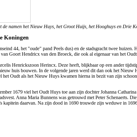
met de namen het Nieuw Huys, het Groot Huijs, het Hooghuys en Drie K
ie Koningen
ind 44, het "oude" pand Peels dus) en de stadsgracht twee huizen. Het
t van Goort Hendricx van den Broeck, die ook al eigenaar van het Oud
is Henrickszoon Herincx. Deze heeft, blijkbaar op een ander tijdstip, 
n nieuw huis bouwen. In de volgende jaren werd dit dan ook het Nieuw 
el het Oudt als het Nieuw Huys kwamen hierna in bezit van zijn scho
ember 1679 viel het Oudt Huys toe aan zijn dochter Johanna Catharin
adsvest. Anna Maria Bunnens was getrouwd met Peter Schenaerts. Die ha
zelfs kapitein daarvan. Na zijn dood in 1690 trouwde zijn weduwe in 1