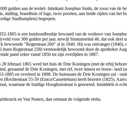
000 gulden aan de textiel- fabrikant Josephus Smits, de zoon van de b
 stalling, brandhuis of loge, twee poorten, aan beide zijden van het hu
rdige Stadhuisplein) begrepen.
en 1852-1865 is een huishoudboekje bewaard van de weduwe van Josephus
lyveld voor 300 gulden per jaar, terwijl Stratumseind 46, dat ook deel
k bewoonde "Regtestraat 260" al in 1840. Hij was ontvanger (1840), ri
46 (toen Regtestraat 258) vermoedelijk bewoond door de apotheker Au
de pand zeker vanaf 1850 tot zijn overlijden in 1887.
8 februari 1865 werd het huis de Drie Koningen (met de erbij behoren
ind, genaamd de Drie Koningen, met erf, twee tuinen en bouw- land (
3-1885 en overleed in 1898. De huisnaam de Drie Koningen zal - onda
n (Rechtestraat 55-59 (Emco/Cassettehuis) heeft bezeten (1825). Aanv
traat, waarnaar de huidige Hooghuisstraat is genoemd. Inmiddels is ech
elshouck en Van Nunen, dan ontstaat de volgende reeks.