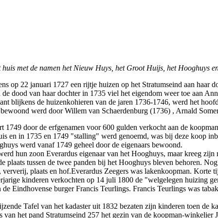
het huis met de namen het Nieuw Huys, het Groot Huijs, het Hooghuys e
s op 22 januari 1727 een rijtje huizen op het Stratumseind aan haar 
 de dood van haar dochter in 1735 viel het eigendom weer toe aan An
ant blijkens de huizenkohieren van de jaren 1736-1746, werd het hoo
is bewoond werd door Willem van Schaerdenburg (1736) , Arnald Somer
1749 door de erfgenamen voor 600 gulden verkocht aan de koopman Jo
uis en in 1735 en 1749 "stalling" werd genoemd, was bij deze koop inbeg
oghuys werd vanaf 1749 geheel door de eigenaars bewoond.
erd hun zoon Everardus eigenaar van het Hooghuys, maar kreeg zijn 
n de plaats tussen de twee panden bij het Hooghuys bleven behoren. N
 ververij, plaats en hof.Everardus Zeegers was lakenkoopman. Korte tij
jarige kinderen verkochten op 14 juli 1800 de "welgelegen huizing gen
 de Eindhovense burger Francis Teurlings. Francis Teurlings was tabak
zende Tafel van het kadaster uit 1832 bezaten zijn kinderen toen de ka
rs van het pand Stratumseind 257 het gezin van de koopman-winkelier J