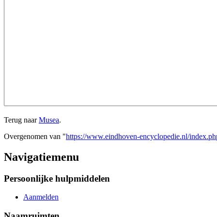
Terug naar
Musea
.
Overgenomen van "
https://www.eindhoven-encyclopedie.nl/index.p
Navigatiemenu
Persoonlijke hulpmiddelen
Aanmelden
Naamruimten