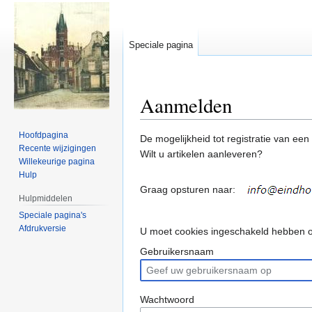
Speciale pagina
Aanmelden
Hoofdpagina
Naar
Naar
De mogelijkheid tot registratie van een
Recente wijzigingen
navigatie
zoeken
Wilt u artikelen aanleveren?
Willekeurige pagina
springen
springen
Hulp
Graag opsturen naar:
Hulpmiddelen
Speciale pagina's
Afdrukversie
U moet cookies ingeschakeld hebben o
Gebruikersnaam
Wachtwoord