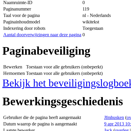
Naamruimte-ID
0
Paginanummer
119
Taal voor de pagina
nl - Nederlands
Paginainhoudmodel
wikitekst
Indexering door robots
Toegestaan
Aantal doorverwijzingen naar deze pagina
0
Paginabeveiliging
Bewerken
Toestaan voor alle gebruikers (onbeperkt)
Hernoemen
Toestaan voor alle gebruikers (onbeperkt)
Bekijk het beveiligingslogboe
Bewerkingsgeschiedenis
Gebruiker die de pagina heeft aangemaakt
Jfmhusken
(
ov
Datum waarop de pagina is aangemaakt
9 apr 2013 10
Laatste bewerker
Jack
(
overleg