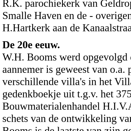
R.K. parochiekerk van Geldro
Smalle Haven en de - overigen
H.Hartkerk aan de Kanaalstraa
De 20e eeuw.
W.H. Booms werd opgevolgd doo
aannemer is geweest van o.a. 
verschillende villa's in het Vil
gedenkboekje uit t.g.v. het 375
Bouwmaterialenhandel H.I.V.
schets van de ontwikkeling van
Booms is de laatste van zijn 