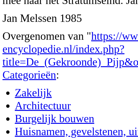
mee naar het Stratumseind. Ja
Jan Melssen 1985
Overgenomen van "
https://w
encyclopedie.nl/index.php?
title=De_(Gekroonde)_Pijp&
Categorieën
:
Zakelijk
Architectuur
Burgelijk bouwen
Huisnamen, gevelstenen, ui