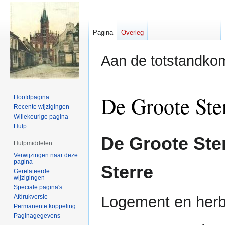
Pagina
Overleg
Aan de totstandkom
De Groote Ste
Hoofdpagina
Recente wijzigingen
Willekeurige pagina
Hulp
Naar
Naar
De Groote Ste
Hulpmiddelen
navigatie
zoeken
Verwijzingen naar deze
springen
springen
pagina
Sterre
Gerelateerde
wijzigingen
Speciale pagina's
Afdrukversie
Logement en her
Permanente koppeling
Paginagegevens