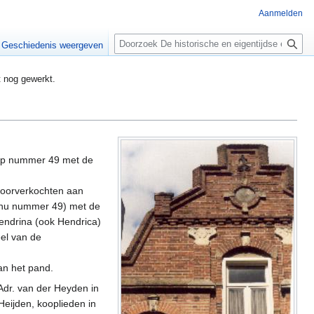
Aanmelden
Zoeken
Geschiedenis weergeven
t nog gewerkt.
op nummer 49 met de
 doorverkochten aan
 (nu nummer 49) met de
endrina (ook Hendrica)
eel van de
an het pand.
Adr. van der Heyden in
Heijden, kooplieden in