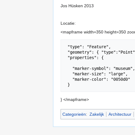
Jos Hüsken 2013
Locatie:
<mapframe width=350 height=350 zoom=
 "type": "Feature",

 "geometry": { "type":"Point", "coordinates":[5.4791449, 51.4378198] },

 "properties": {

   "marker-symbol": "museum",

   "marker-size": "large",

   "marker-color": "0050d0"

} </mapframe>
Categorieën
:
Zakelijk
Architectuur