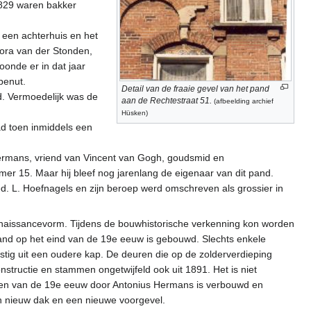
1829 waren bakker
 een achterhuis en het
dora van der Stonden,
onde er in dat jaar
benut.
Detail van de fraaie gevel van het pand
d. Vermoedelijk was de
aan de Rechtestraat 51.
(afbeelding archief
Hüsken)
ad toen inmiddels een
Hermans, vriend van Vincent van Gogh, goudsmid en
r 15. Maar hij bleef nog jarenlang de eigenaar van dit pand.
. L. Hoefnagels en zijn beroep werd omschreven als grossier in
enaissancevorm. Tijdens de bouwhistorische verkenning kon worden
pand op het eind van de 19e eeuw is gebouwd. Slechts enkele
stig uit een oudere kap. De deuren die op de zolderverdieping
structie en stammen ongetwijfeld ook uit 1891. Het is niet
den van de 19e eeuw door Antonius Hermans is verbouwd en
n nieuw dak en een nieuwe voorgevel.