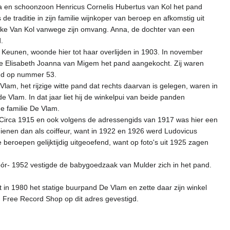
 en schoonzoon Henricus Cornelis Hubertus van Kol het pand
de traditie in zijn familie wijnkoper van beroep en afkomstig uit
kke Van Kol vanwege zijn omvang. Anna, de dochter van een
.
eunen, woonde hier tot haar overlijden in 1903. In november
e Elisabeth Joanna van Migem het pand aangekocht. Zij waren
and op nummer 53.
am, het rijzige witte pand dat rechts daarvan is gelegen, waren in
 Vlam. In dat jaar liet hij de winkelpui van beide panden
e familie De Vlam.
. Circa 1915 en ook volgens de adressengids van 1917 was hier een
dienen dan als coiffeur, want in 1922 en 1926 werd Ludovicus
 beroepen gelijktijdig uitgeoefend, want op foto's uit 1925 zagen
vóór- 1952 vestigde de babygoedzaak van Mulder zich in het pand.
 in 1980 het statige buurpand De Vlam en zette daar zijn winkel
n Free Record Shop op dit adres gevestigd.