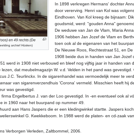
In 1898 verkregen Hermans' dochter Anna
door vererving. Henri van Kol was volgens 
Eindhoven. Van Kol kreeg de bijnaam: Di
goudsmid, werd: "gouden Anna" genoemd
De weduwe van Jan de Vlam, Maria Anna K
1906 hebben Jan Jozef de Vlam en Berth
oos) en 49 rechts (De
toen ook al de eigenaren van het buurp
beelding archief Hüsken)
De Nieuwe Roos, Rechtestraat 51, en De Vl
1908 beide dus in handen van Jan Jozef de
 werd in 1908 niet verbouwd en bleef nog vijftig jaar in handen van d
 lezen, dat meubelmagazijn W. v.d. Velden in het pand was gevestigd
us J.C. Teurlinckx. In de sigarenhandel was vermoedelijk meer te ver
igenaar van sigarenverzendhuis 'Corona' vermeld. Misschien heeft hij de
feur was gevestigd.
 firma Engelbertus J. van der Loo gevestigd. In -en eventueel ook al 
e in 1960 naar het buurpand op nummer 49.
uurd aan Hans Jaspers die er een kledingwinkel startte. Jaspers kocht
 juwelierswinkel G. Kwekkeboom. In 1988 werd de platen- en cd-zaak va
ns Verborgen Verleden, Zaltbommel, 2006.