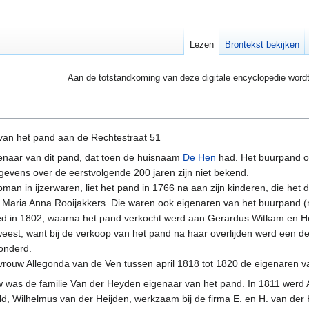
Lezen
Brontekst bekijken
Aan de totstandkoming van deze digitale encyclopedie word
an het pand aan de Rechtestraat 51
enaar van dit pand, dat toen de huisnaam
De Hen
had. Het buurpand 
gevens over de eerstvolgende 200 jaren zijn niet bekend.
an in ijzerwaren, liet het pand in 1766 na aan zijn kinderen, die het
ouw Maria Anna Rooijakkers. Die waren ook eigenaren van het buurpand
eed in 1802, waarna het pand verkocht werd aan Gerardus Witkam en H
weest, want bij de verkoop van het pand na haar overlijden werd een d
zonderd.
vrouw Allegonda van de Ven tussen april 1818 tot 1820 de eigenaren v
 was de familie Van der Heyden eigenaar van het pand. In 1811 werd 
ld, Wilhelmus van der Heijden, werkzaam bij de firma E. en H. van der 