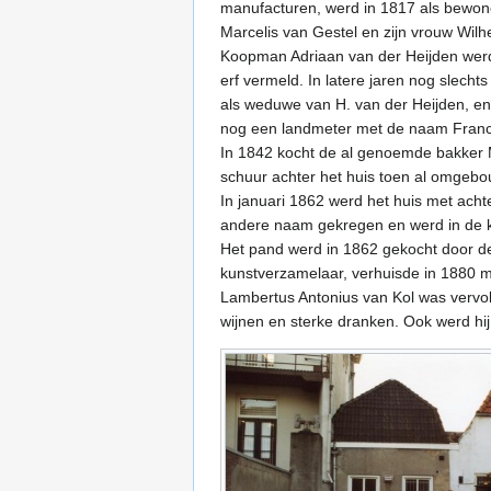
manufacturen, werd in 1817 als bewone
Marcelis van Gestel en zijn vrouw Wil
Koopman Adriaan van der Heijden werd 
erf vermeld. In latere jaren nog slech
als weduwe van H. van der Heijden, en
nog een landmeter met de naam Franci
In 1842 kocht de al genoemde bakker 
schuur achter het huis toen al omgebou
In januari 1862 werd het huis met ach
andere naam gekregen en werd in de
Het pand werd in 1862 gekocht door de
kunstverzamelaar, verhuisde in 1880 m
Lambertus Antonius van Kol was vervol
wijnen en sterke dranken. Ook werd h