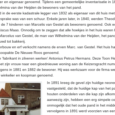
r en eigenaar genoemd. Tijdens een gemeentelijke inventarisatie in 
helmina van der Heijden de bewoners van het pand.
in de eerste kadastrale legger van 1832 als eigenaar van dit huis met
ts sprake was van een schuur. Enkele jaren later, in 1840, werden Theo
 de 7 kinderen van Marcelis van Gestel als bewoners genoemd. Ook wo
scus Maas. Onnodig om te zeggen dat alle hoekjes in het huis waren 
Marcelus van Gestel, de man van Wilhelmina van der Heijden, het pan
wd tot bakkerij.
terbouw en erf verkocht namens de erven Marc. van Gestel. Het huis h
 koopakte De Nieuwe Roos genoemd.
 'fabrikant in zilveren werken' Antonius Petrus Hermans. Deze Toon 
et zijn vrouw naar een gloednieuwe woning aan de Keizersgracht numme
gens in 1881 en 1882 de bewoner. Hij was werkzaam voor de firma wed
ij winkelier en koopman genoemd.
In 1891 kreeg de gevel zijn huidige neor
vastgesteld, dat de huidige kap van het 
houten onderdelen van die kap zijn afkom
aanwezig zijn, hebben een erg simpele con
onmogelijk dat het oude pand in het mid
vervolgens in 1891 werd voorzien van ee