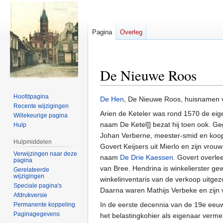
Pagina
Overleg
De Nieuwe Roos
Hoofdpagina
Naar
Naar
De Hen
, De Nieuwe Roos, huisnamen v
Recente wijzigingen
navigatie
zoeken
Arien de Keteler was rond 1570 de eig
Willekeurige pagina
springen
springen
naam De Ketel]] bezat hij toen ook. Ge
Hulp
Johan Verberne, meester-smid en koopm
Hulpmiddelen
Govert Keijsers uit Mierlo en zijn vr
Verwijzingen naar deze
naam
De Drie Kaessen
. Govert overl
pagina
van Bree. Hendrina is winkelierster ge
Gerelateerde
wijzigingen
winkelinventaris van de verkoop uitge
Speciale pagina's
Daarna waren Mathijs Verbeke en zijn 
Afdrukversie
In de eerste decennia van de 19e eeuw
Permanente koppeling
Paginagegevens
het belastingkohier als eigenaar verme