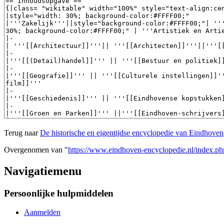
Terug naar
De historische en eigentijdse encyclopedie van Eindhoven
Overgenomen van "
https://www.eindhoven-encyclopedie.nl/index.p
Navigatiemenu
Persoonlijke hulpmiddelen
Aanmelden