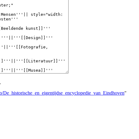
.
hp/De_historische_en_eigentijdse_encyclopedie_van_Eindhoven
"