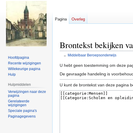
Pagina
Overleg
Brontekst bekijken v
←
Middelbaar Beroepsonderwijs
Hoofdpagina
Recente wijzigingen
Naar
Naar
U hebt geen toestemming om deze pag
Willekeurige pagina
navigatie
zoeken
De gevraagde handeling is voorbehoud
Hulp
springen
springen
Hulpmiddelen
U kunt de brontekst van deze pagina b
Verwijzingen naar deze
pagina
Gerelateerde
wijzigingen
Speciale pagina's
Paginagegevens