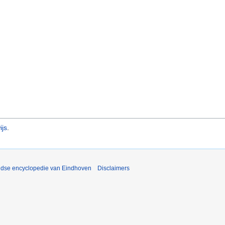
ijs
.
ijdse encyclopedie van Eindhoven
Disclaimers