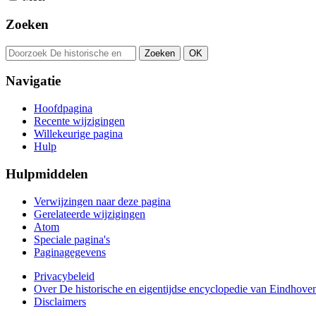
Zoeken
Navigatie
Hoofdpagina
Recente wijzigingen
Willekeurige pagina
Hulp
Hulpmiddelen
Verwijzingen naar deze pagina
Gerelateerde wijzigingen
Atom
Speciale pagina's
Paginagegevens
Privacybeleid
Over De historische en eigentijdse encyclopedie van Eindhove
Disclaimers