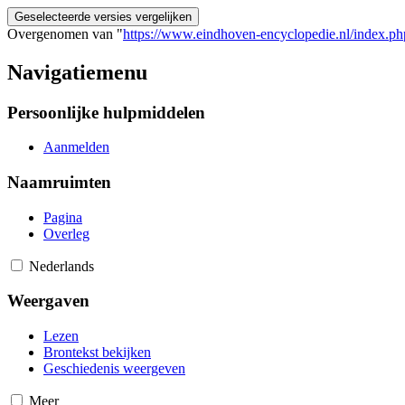
Overgenomen van "
https://www.eindhoven-encyclopedie.nl/index.ph
Navigatiemenu
Persoonlijke hulpmiddelen
Aanmelden
Naamruimten
Pagina
Overleg
Nederlands
Weergaven
Lezen
Brontekst bekijken
Geschiedenis weergeven
Meer