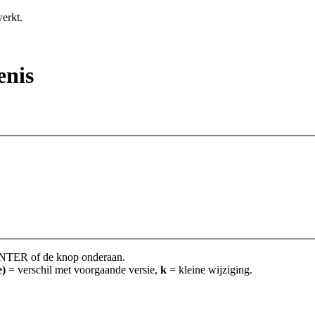
erkt.
enis
ts ENTER of de knop onderaan.
e)
= verschil met voorgaande versie,
k
= kleine wijziging.