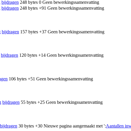
g
bijdragen
‎
248 bytes
0
‎
Geen bewerkingssamenvatting
g
bijdragen
‎
248 bytes
+91
‎
Geen bewerkingssamenvatting
g
bijdragen
‎
157 bytes
+37
‎
Geen bewerkingssamenvatting
bijdragen
‎
120 bytes
+14
‎
Geen bewerkingssamenvatting
agen
‎
106 bytes
+51
‎
Geen bewerkingssamenvatting
g
bijdragen
‎
55 bytes
+25
‎
Geen bewerkingssamenvatting
bijdragen
‎
30 bytes
+30
‎
Nieuwe pagina aangemaakt met ':
Aantallen inw