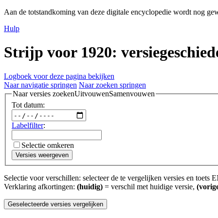
Aan de totstandkoming van deze digitale encyclopedie wordt nog gew
Hulp
Strijp voor 1920: versiegeschied
Logboek voor deze pagina bekijken
Naar navigatie springen
Naar zoeken springen
Naar versies zoeken
Uitvouwen
Samenvouwen
Tot datum:
Labelfilter
:
Selectie omkeren
Versies weergeven
Selectie voor verschillen: selecteer de te vergelijken versies en toe
Verklaring afkortingen:
(huidig)
= verschil met huidige versie,
(vorig