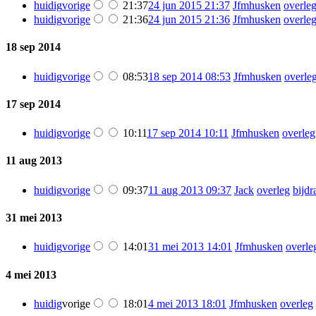
huidig
vorige
21:37
24 jun 2015 21:37
‎
Jfmhusken
overle
huidig
vorige
21:36
24 jun 2015 21:36
‎
Jfmhusken
overle
18 sep 2014
huidig
vorige
08:53
18 sep 2014 08:53
‎
Jfmhusken
overle
17 sep 2014
huidig
vorige
10:11
17 sep 2014 10:11
‎
Jfmhusken
overleg
11 aug 2013
huidig
vorige
09:37
11 aug 2013 09:37
‎
Jack
overleg
bijdr
31 mei 2013
huidig
vorige
14:01
31 mei 2013 14:01
‎
Jfmhusken
overle
4 mei 2013
huidig
vorige
18:01
4 mei 2013 18:01
‎
Jfmhusken
overleg